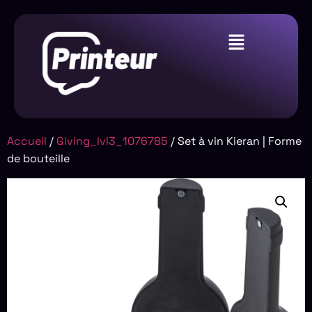
Accueil
/
Giving_lvl3_1076785
/ Set à vin Kieran | Forme
de bouteille