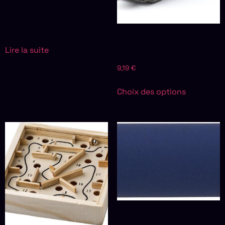
STYLO BILLE TREY |
PLASTIQUE
CLÉ USB TWIST 3.0 64 GO
DORIAN
Lire la suite
9,19
€
Choix des options
STYLO BILLE JETT |