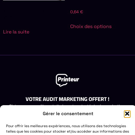
ALUMINIUM | STYLET
JEU DE PATIENCE EN BOIS
0,64
€
JOEL
Choix des options
Lire la suite
VOTRE AUDIT MARKETING OFFERT !
Obtenez un audit gratuit de votre stratégie de marketing.
Laissez-nous vous aider à identifier les opportunités de
Gérer le consentement
croissance.
Pour offrir les meilleures expériences, nous utilisons des technologies
DEMANDEZ VOTRE AUDIT GRATUIT
telles que les cookies pour stocker et/ou accéder aux informations des