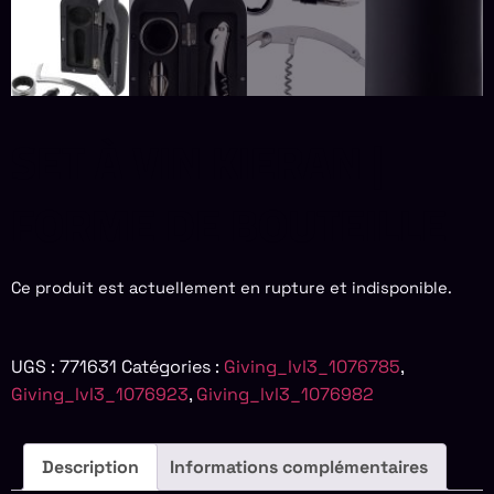
SET À VIN KIERAN |
FORME DE BOUTEILLE
Ce produit est actuellement en rupture et indisponible.
UGS :
771631
Catégories :
Giving_lvl3_1076785
,
Giving_lvl3_1076923
,
Giving_lvl3_1076982
Description
Informations complémentaires