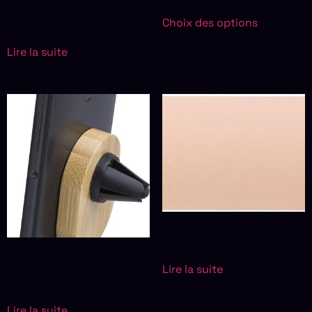
JEU DE PATIENCE EN BOIS
JOEL
Choix des options
Lire la suite
STYLO BILLE LOUIS | STYLET
SUPPORT TÉLÉPHONE
Lire la suite
LARRY | BAMBOU | VOITURE
Lire la suite