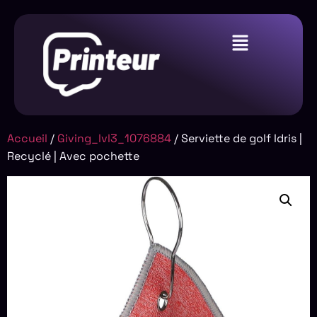
Accueil
/
Giving_lvl3_1076884
/ Serviette de golf Idris |
Recyclé | Avec pochette