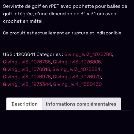
Serviette de golf en rPET avec pochette pour balles de
golf intégrée, d’une dimension de 31 x 31 cm avec
crochet en métal.
Ce produit est actuellement en rupture et indisponible.
UGS :
1206641
Catégories :
Giving_lvl3_1076780
,
Giving_lvl3_1076785
,
Giving_lvl3_1076805
,
Giving_lvl3_1076818
,
Giving_lvl3_1076884
,
Giving_lvl3_1076976
,
Giving_lvl3_1076979
,
Giving_lvl3_1273344
,
Giving_lvl4_1550430
Description
Informations complémentaires
DESCRIPTION