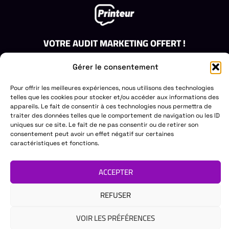
VOTRE AUDIT MARKETING OFFERT !
Obtenez un audit gratuit de votre stratégie de marketing.
Gérer le consentement
Laissez-nous vous aider à identifier les opportunités de
croissance.
Pour offrir les meilleures expériences, nous utilisons des technologies
DEMANDEZ VOTRE AUDIT GRATUIT
telles que les cookies pour stocker et/ou accéder aux informations des
appareils. Le fait de consentir à ces technologies nous permettra de
PRINTEUR
ACCÈS RAPIDE
DES QUESTIONS?
traiter des données telles que le comportement de navigation ou les ID
uniques sur ce site. Le fait de ne pas consentir ou de retirer son
COMMUNICATION
Création de site web
Mail:
CONTACT@PRINTEUR.F
consentement peut avoir un effet négatif sur certaines
Tél. :
07 81 81 63 26
À propos
Création de logo &
caractéristiques et fonctions.
branding
Nos services
Objet publicitaire
Nos réalisations
ACCEPTER
REFUSER
Copyright © 2025 Printeur Communication
Politique de
VOIR LES PRÉFÉRENCES
Site web propulsé par Printeur Communication
confidentialité
Cookie