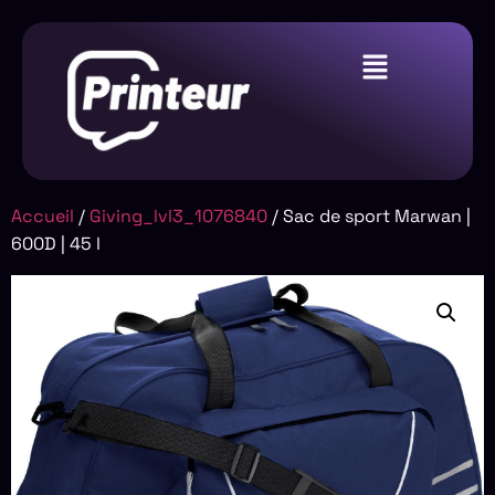
Accueil
/
Giving_lvl3_1076840
/ Sac de sport Marwan |
600D | 45 l