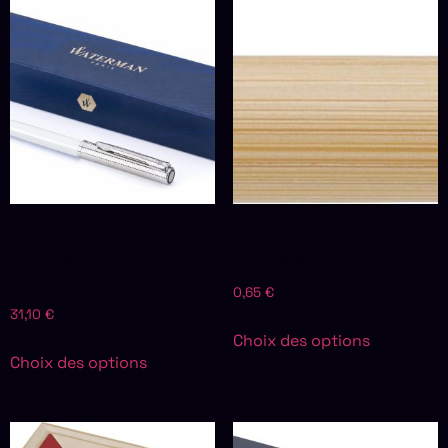
WATERMAN ALLURE DELUXE
STYLO BILLE ANKE | BAMBOU
STYLO BILLE | ACIER
| ALUMINIUM
INOXYDABLE
0,65
€
31,10
€
Choix des options
Choix des options