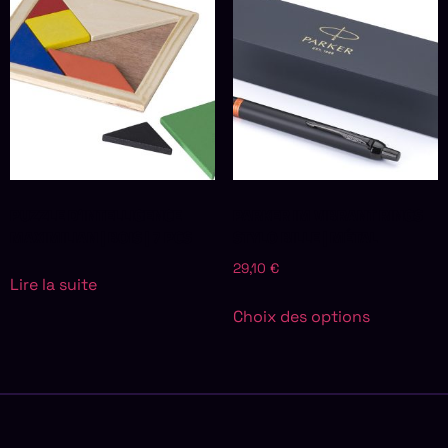
PUZZLE D’INTELLIGENCE
PARKER IM VIBRANT RINGS
MAXIMILIAN | BOIS | 7 PCS
STYLO BILLE | MÉTAL
29,10
€
Lire la suite
Choix des options