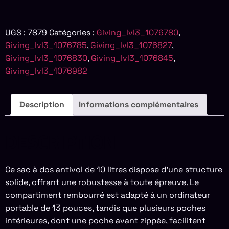
UGS :
7879
Catégories :
Giving_lvl3_1076780
,
Giving_lvl3_1076785
,
Giving_lvl3_1076827
,
Giving_lvl3_1076830
,
Giving_lvl3_1076845
,
Giving_lvl3_1076982
Description
Informations complémentaires
DESCRIPTION
Ce sac à dos antivol de 10 litres dispose d’une structure
solide, offrant une robustesse à toute épreuve. Le
compartiment rembourré est adapté à un ordinateur
portable de 13 pouces, tandis que plusieurs poches
intérieures, dont une poche avant zippée, facilitent