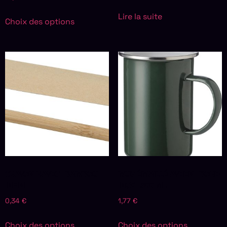
Lire la suite
Choix des options
CRAYON HAYES | BAMBOU |
MUG ÉMAILLÉ AYDEN | BORD
INFINI
INOX | 500 ML
0,34
€
1,77
€
Choix des options
Choix des options