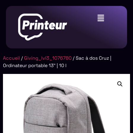
Accueil
/
Giving_lvl3_1076780
/ Sac à dos Cruz |
Ordinateur portable 13″ | 10 l