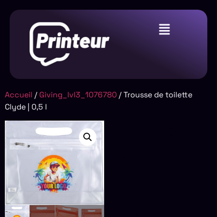
Accueil
/
Giving_lvl3_1076780
/ Trousse de toilette
Clyde | 0,5 l
TROUSSE
DE
TOILETTE