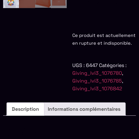
CLYDE | 0,5
L
Ce produit est actuellement
en rupture et indisponible.
UGS :
6447
Catégories :
Giving_lvl3_1076780
,
Giving_lvl3_1076785
,
Giving_lvl3_1076842
Description
Informations complémentaires
DESCRIPTION