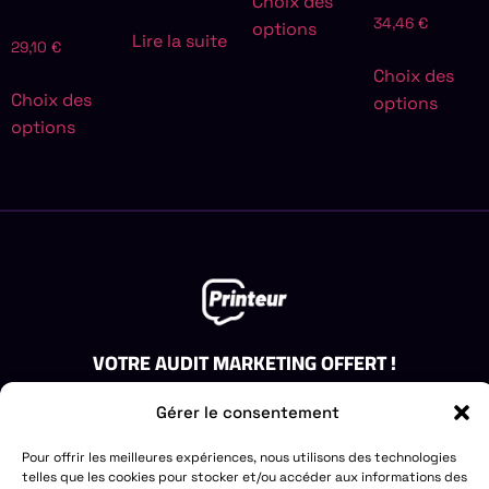
Choix des
MÉTAL
34,46
€
options
Lire la suite
29,10
€
Choix des
Choix des
options
options
VOTRE AUDIT MARKETING OFFERT !
Obtenez un audit gratuit de votre stratégie de marketing.
Gérer le consentement
Laissez-nous vous aider à identifier les opportunités de
croissance.
Pour offrir les meilleures expériences, nous utilisons des technologies
DEMANDEZ VOTRE AUDIT GRATUIT
telles que les cookies pour stocker et/ou accéder aux informations des