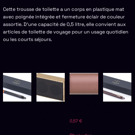
Cette trousse de toilette a un corps en plastique mat
avec poignée intégrée et fermeture éclair de couleur
assortie. D’une capacité de 0,5 litre, elle convient aux
articles de toilette de voyage pour un usage quotidien
ou les courts séjours.
PRODUITS SIMILAIRES
STYLO BILLE
REMY
PARKER IM
ENCEINTE
PARKER IM
VIBRANT
SANS FIL FOX
MONOCHROM
0,57
€
RINGS STYLO
| BAMBOU |
STYLO BILLE |
BILLE |
SOLAIRE
MÉTAL