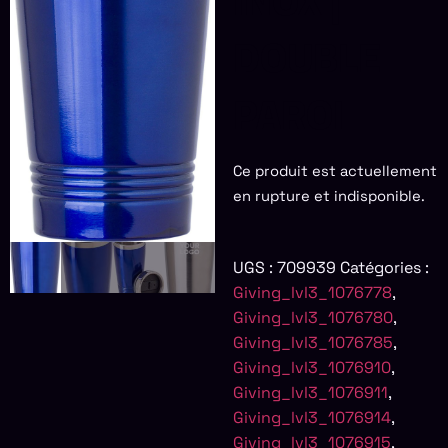
INOX |
DOUBLE
PAROI
Ce produit est actuellement
en rupture et indisponible.
UGS :
709939
Catégories :
Giving_lvl3_1076778
,
Giving_lvl3_1076780
,
Giving_lvl3_1076785
,
Giving_lvl3_1076910
,
Giving_lvl3_1076911
,
Giving_lvl3_1076914
,
Giving_lvl3_1076915
,