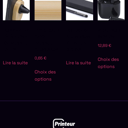
SUPPORT DE
STYLO BILLE
ROLLER EN
ÉCOUTEURS
TÉLÉPHONE
ANKE |
ALUMINIUM
WAYLON
EN BAMBOU
BAMBOU |
ET LAITON
12,89
€
LARRY
ALUMINIUM
BRIDGE
0,65
€
Choix des
Lire la suite
Lire la suite
options
Choix des
options