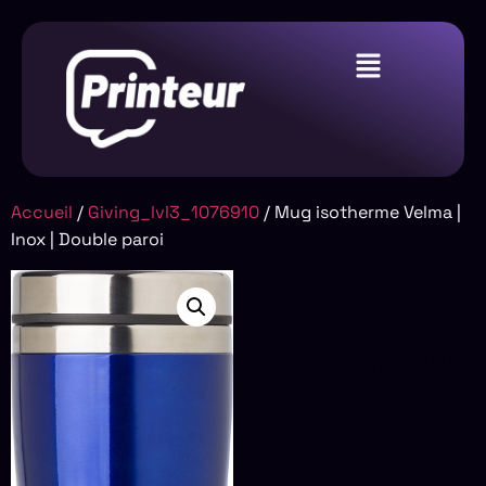
Accueil
/
Giving_lvl3_1076910
/ Mug isotherme Velma |
Inox | Double paroi
MUG
ISOTHERME
VELMA |