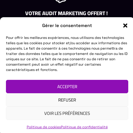
VOTRE AUDIT MARKETING OFFERT !
Obtenez un audit gratuit de votre stratégie de marketing.
Gérer le consentement
Laissez-nous vous aider à identifier les opportunités de
croissance.
Pour offrir les meilleures expériences, nous utilisons des technologies
DEMANDEZ VOTRE AUDIT GRATUIT
telles que les cookies pour stocker et/ou accéder aux informations des
appareils. Le fait de consentir à ces technologies nous permettra de
PRINTEUR
ACCÈS RAPIDE
DES QUESTIONS?
traiter des données telles que le comportement de navigation ou les ID
uniques sur ce site. Le fait de ne pas consentir ou de retirer son
COMMUNICATION
Création de site web
Mail:
CONTACT@PRINTEUR.F
consentement peut avoir un effet négatif sur certaines
Tél. :
07 81 81 63 26
À propos
caractéristiques et fonctions.
Création de logo &
branding
Nos services
Objet publicitaire
ACCEPTER
Nos réalisations
REFUSER
Copyright © 2025 Printeur Communication
Politique de
VOIR LES PRÉFÉRENCES
Site web propulsé par Printeur Communication
confidentialité
Cookie
Politique de cookies
Politique de confidentialité