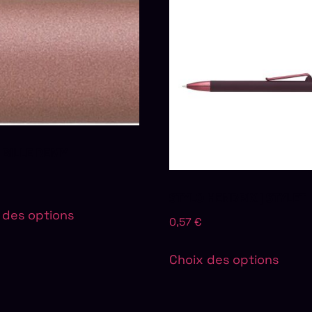
 BILLE REMY
STYLO HENDRIX | STYLET
 des options
0,57
€
Choix des options