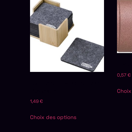
STYLO
0,57
€
SOUS-VERRE EN FEUTRE RPET
LAWRENCE
Choix
1,49
€
Choix des options