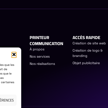
PRINTEUR
ACCÈS RAPIDE
COMMUNICATION
Création de site web
À propos
Création de logo &
égie de
branding
Nos services
entifier les
Objet publicitaire
Nos réalisations
les que les
ait de
IT
es que le
pas
r certaines
FÉRENCES