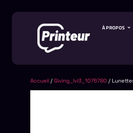
À PROPOS
Accueil
/
Giving_lvl3_1076780
/ Lunettes