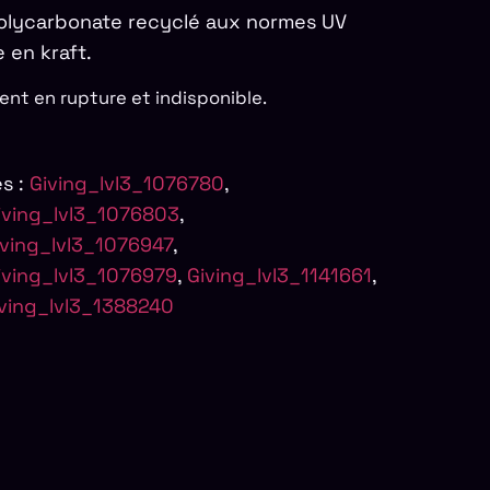
polycarbonate recyclé aux normes UV
 en kraft.
ent en rupture et indisponible.
s :
Giving_lvl3_1076780
,
iving_lvl3_1076803
,
iving_lvl3_1076947
,
iving_lvl3_1076979
,
Giving_lvl3_1141661
,
ving_lvl3_1388240