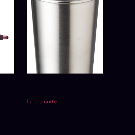
GOBELET REID | INOX | 350 ML
Lire la suite