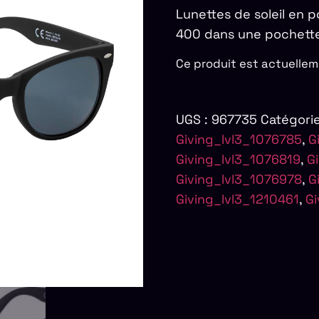
Lunettes de soleil en 
400 dans une pochette
Ce produit est actuellem
UGS :
967735
Catégorie
Giving_lvl3_1076785
,
G
Giving_lvl3_1076819
,
G
Giving_lvl3_1076978
,
G
Giving_lvl3_1210461
,
Gi