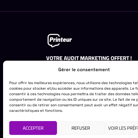
VOTRE AUDIT MARKETING OFFERT !
Obtenez un audit gratuit de votre strat
Gérer le consentement
marketing. Laissez-nous vous aider à id
opportunités de croissance.
Pour offrir les meilleures expériences, nous utilisons des technologies tel
cookies pour stocker et/ou accéder aux informations des appareils. Le f
DEMANDEZ VOTRE AUDIT GRATU
consentir à ces technologies nous permettra de traiter des données tell
comportement de navigation ou les ID uniques sur ce site. Le fait de ne 
consentir ou de retirer son consentement peut avoir un effet négatif su
caractéristiques et fonctions.
ACCEPTER
REFUSER
VOIR LES PRÉ