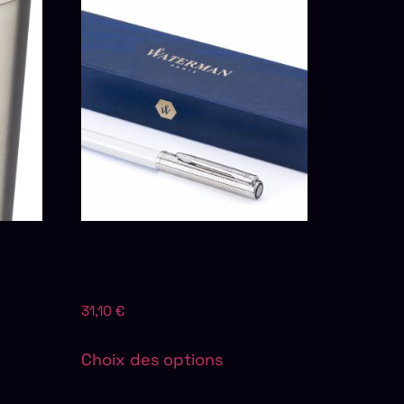
0 ML
STYLO BILLE WATERMAN
ALLURE DELUXE
31,10
€
Choix des options