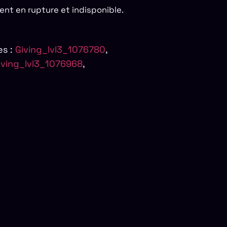
ent en rupture et indisponible.
es :
Giving_lvl3_1076780
,
iving_lvl3_1076968
,