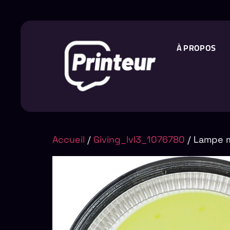
À PROPOS
Accueil
/
Giving_lvl3_1076780
/ Lampe m