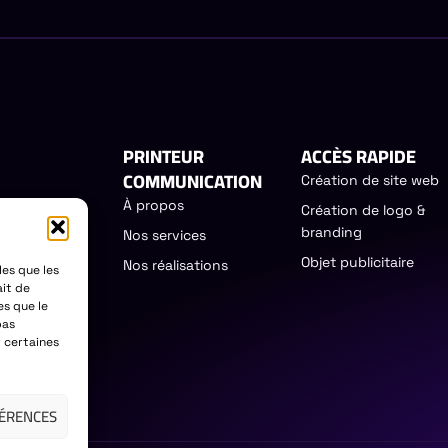
PRINTEUR
ACCÈS RAPIDE
COMMUNICATION
Création de site web
À propos
Création de logo &
égie de
branding
Nos services
entifier les
Objet publicitaire
Nos réalisations
les que les
ait de
IT
es que le
pas
r certaines
FÉRENCES