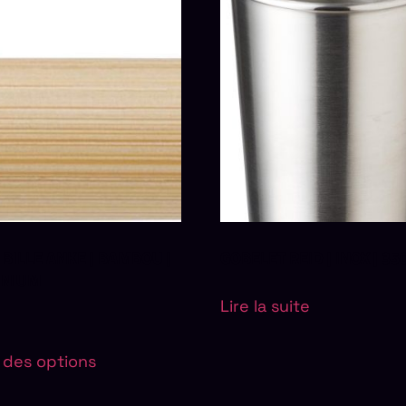
 BILLE ANKE | BAMBOU |
GOBELET REID | INOX | 35
INIUM
Lire la suite
 des options