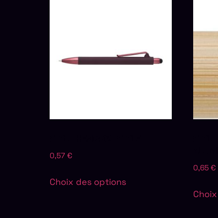
STYLO HENDRIX | STYLET
STYLO
ALUM
0,57
€
0,65
€
Choix des options
Choix