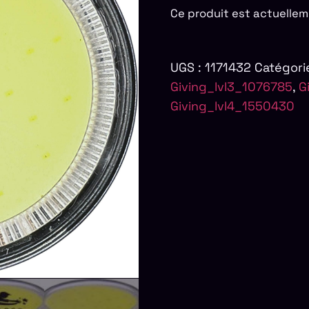
Ce produit est actuellem
UGS :
1171432
Catégori
Giving_lvl3_1076785
,
G
Giving_lvl4_1550430