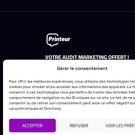
VOTRE AUDIT MARKETING OFFERT !
Obtenez un audit gratuit de votre strat
Gérer le consentement
marketing. Laissez-nous vous aider à id
opportunités de croissance.
Pour offrir les meilleures expériences, nous utilisons des technologies tel
cookies pour stocker et/ou accéder aux informations des appareils. Le f
DEMANDEZ VOTRE AUDIT GRATU
consentir à ces technologies nous permettra de traiter des données tell
comportement de navigation ou les ID uniques sur ce site. Le fait de ne 
consentir ou de retirer son consentement peut avoir un effet négatif su
caractéristiques et fonctions.
ACCEPTER
REFUSER
VOIR LES PRÉ