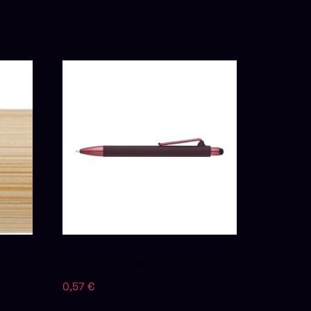
OU |
STYLO HENDRIX | STYLET
0,57
€