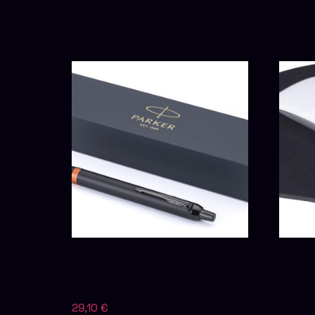
PRODUITS SIMILAI
STYLO BILLE PARKER IM
TAPIS
VIBRANT RINGS
REPOS
29,10
€