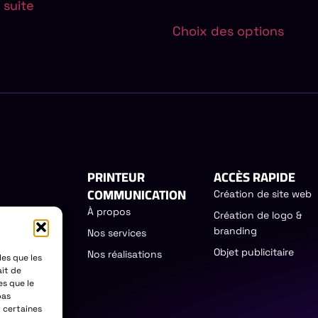
a suite
Choix des options
PRINTEUR
ACCÈS RAPIDE
COMMUNICATION
Création de site web
À propos
Création de logo &
égie de
branding
Nos services
entifier les
Objet publicitaire
Nos réalisations
les que les
ait de
IT
es que le
pas
r certaines