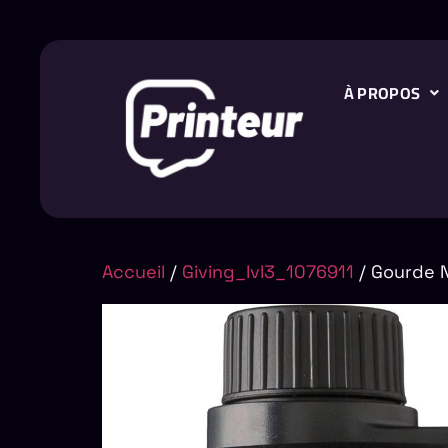
À PROPOS
Accueil
/
Giving_lvl3_1076911
/ Gourde Na