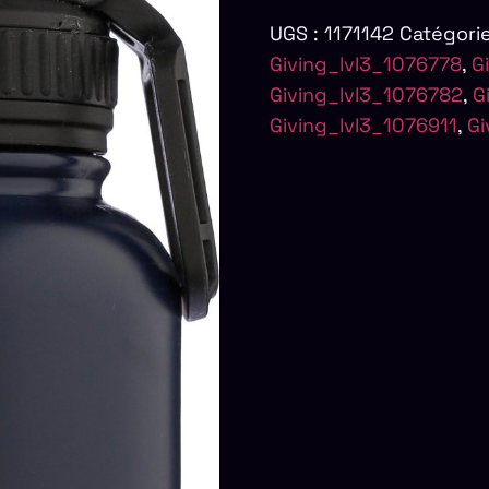
UGS :
1171142
Catégorie
Giving_lvl3_1076778
,
G
Giving_lvl3_1076782
,
G
Giving_lvl3_1076911
,
Gi