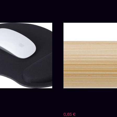
RES
 DE SOURIS | MOUSSE |
STYLO BILLE ANKE | BAMB
E-POIGNET
ALUMINIUM
0,65
€