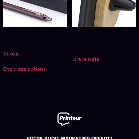
PARKER IM MONOCHROME
SUPPORT TÉLÉPHONE
STYLO BILLE | MÉTAL
LARRY | BAMBOU | VOITURE
34,46
€
Lire la suite
Choix des options
VOTRE AUDIT MARKETING OFFERT !