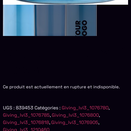
GOURDE LILA | RECYCLÉ
| 500 ML
Ce produit est actuellement en rupture et indisponible.
UGS :
839453
Catégories :
Giving_lvl3_1076780
,
Giving_lvl3_1076785
,
Giving_lvl3_1076800
,
Giving_lvl3_1076818
,
Giving_lvl3_1076905
,
Giving_lvl3_1210460