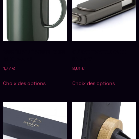
MUG ÉMAILLÉ AYDEN | BORD
CLÉ USB TWIST 3.0 64 GO
INOX | 500 ML
HARLOW
1,77
€
8,61
€
Choix des options
Choix des options