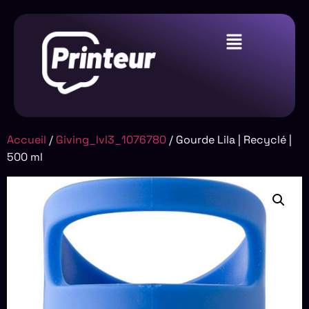
Accueil
/
Giving_lvl3_1076780
/ Gourde Lila | Recyclé |
500 ml