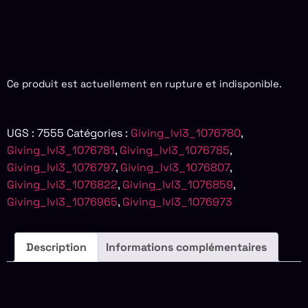
CHARPENTIER SONIA |
BOIS DE TILLEUL
Ce produit est actuellement en rupture et indisponible.
UGS :
7555
Catégories :
Giving_lvl3_1076780
,
Giving_lvl3_1076781
,
Giving_lvl3_1076785
,
Giving_lvl3_1076797
,
Giving_lvl3_1076807
,
Giving_lvl3_1076822
,
Giving_lvl3_1076859
,
Giving_lvl3_1076965
,
Giving_lvl3_1076973
Description
Informations complémentaires
DESCRIPTION