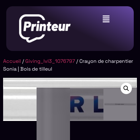
Accueil
/
Giving_lvl3_1076797
/ Crayon de charpentier
Sonia | Bois de tilleul