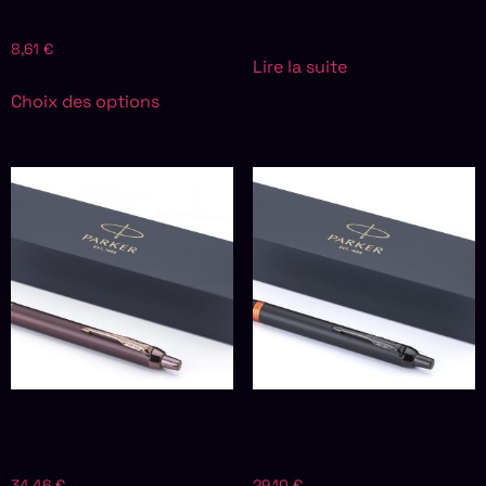
HARLOW
MAXIMILIAN | BOIS | 7 PCS
8,61
€
Lire la suite
Choix des options
PARKER IM MONOCHROME
PARKER IM VIBRANT RINGS
STYLO BILLE | MÉTAL
STYLO BILLE | MÉTAL
34,46
€
29,10
€