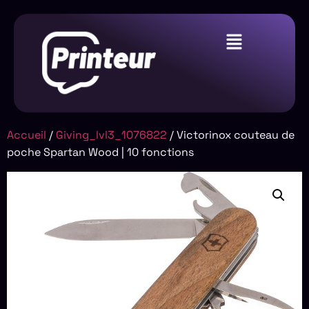
Accueil
/
Giving_lvl3_1076822
/ Victorinox couteau de
poche Spartan Wood | 10 fonctions