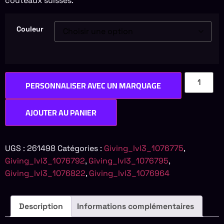
couteaux suisses.
Couleur
PERSONNALISER AVEC UN MARQUAGE
AJOUTER AU PANIER
UGS :
261498
Catégories :
Giving_lvl3_1076775
,
Giving_lvl3_1076792
,
Giving_lvl3_1076795
,
Giving_lvl3_1076822
,
Giving_lvl3_1076964
Description
Informations complémentaires