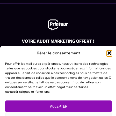
VOTRE AUDIT MARKETING OFFERT !
Obtenez un audit gratuit de votre stratégie de marketing.
Gérer le consentement
Laissez-nous vous aider à identifier les opportunités de
croissance.
Pour offrir les meilleures expériences, nous utilisons des technologies
DEMANDEZ VOTRE AUDIT GRATUIT
telles que les cookies pour stocker et/ou accéder aux informations des
appareils. Le fait de consentir à ces technologies nous permettra de
PRINTEUR
ACCÈS RAPIDE
DES QUESTIONS?
traiter des données telles que le comportement de navigation ou les ID
uniques sur ce site. Le fait de ne pas consentir ou de retirer son
COMMUNICATION
Création de site web
Mail:
CONTACT@PRINTEUR.F
consentement peut avoir un effet négatif sur certaines
Tél. :
07 81 81 63 26
À propos
Création de logo &
caractéristiques et fonctions.
branding
Nos services
Objet publicitaire
Nos réalisations
ACCEPTER