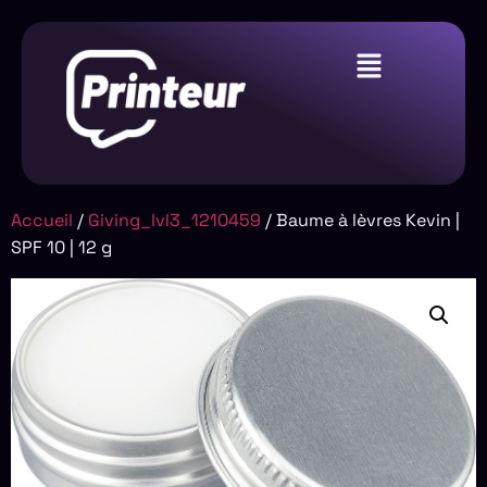
Accueil
/
Giving_lvl3_1210459
/ Baume à lèvres Kevin |
SPF 10 | 12 g