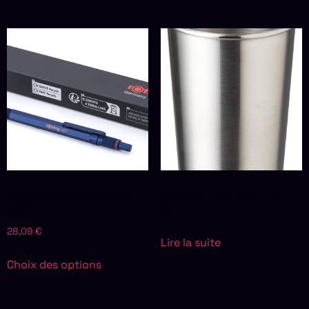
ROTRING 600 STYLO BILLE |
GOBELET REID | INOX | 350
MÉTAL
ML
28,09
€
Lire la suite
Choix des options