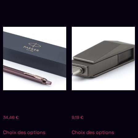
PRODUITS SIMILAIRES
PARKER IM MONOCHROME
CLÉ USB TWIST 3.0 64 GO
STYLO BILLE | MÉTAL
DORIAN
34,46
€
9,19
€
Choix des options
Choix des options