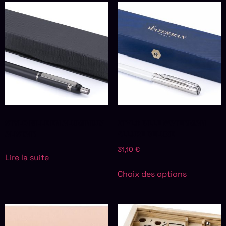
STYLO BILLE EN ALUMINIUM
STYLO BILLE WATERMAN
ALISTAIR
ALLURE DELUXE
31,10
€
Lire la suite
Choix des options