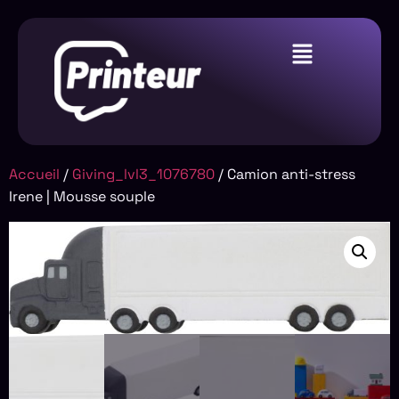
Accueil
/
Giving_lvl3_1076780
/ Camion anti-stress
Irene | Mousse souple