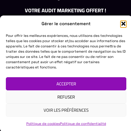
VOTRE AUDIT MARKETING OFFERT !
Obtenez un audit gratuit de votre stratégie de marketing.
Gérer le consentement
Laissez-nous vous aider à identifier les opportunités de
croissance.
Pour offrir les meilleures expériences, nous utilisons des technologies
DEMANDEZ VOTRE AUDIT GRATUIT
telles que les cookies pour stocker et/ou accéder aux informations des
appareils. Le fait de consentir à ces technologies nous permettra de
PRINTEUR
ACCÈS RAPIDE
DES QUESTIONS?
traiter des données telles que le comportement de navigation ou les ID
uniques sur ce site. Le fait de ne pas consentir ou de retirer son
COMMUNICATION
Création de site web
Mail:
CONTACT@PRINTEUR.F
consentement peut avoir un effet négatif sur certaines
Tél. :
07 81 81 63 26
À propos
Création de logo &
caractéristiques et fonctions.
branding
Nos services
Objet publicitaire
Nos réalisations
ACCEPTER
REFUSER
Copyright © 2025 Printeur Communication
Politique de
VOIR LES PRÉFÉRENCES
Site web propulsé par Printeur Communication
confidentialité
Cookie
Politique de cookies
Politique de confidentialité