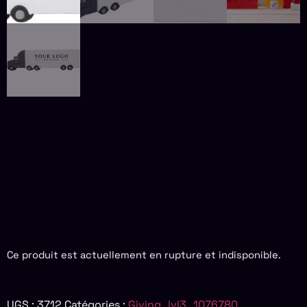
CAMION ANTI-STRESS
IRENE | MOUSSE
SOUPLE
Ce produit est actuellement en rupture et indisponible.
UGS :
3712
Catégories :
Giving_lvl3_1076780
,